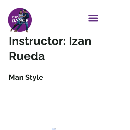
Instructor:
Izan
sobre nosotros
clases y horarios
Rueda
Man Style